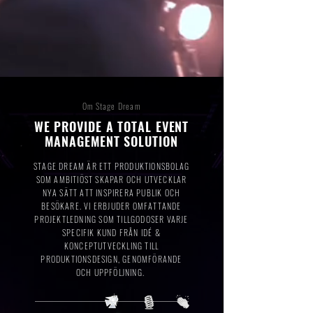
Om Stage Dream
WE PROVIDE A TOTAL EVENT
MANAGEMENT SOLUTION
STAGE DREAM ÄR ETT PRODUKTIONSBOLAG
SOM AMBITIÖST SKAPAR OCH UTVECKLAR
NYA SÄTT ATT INSPIRERA PUBLIK OCH
BESÖKARE. VI ERBJUDER OMFATTANDE
PROJEKTLEDNING SOM TILLGODOSER VARJE
SPECIFIK KUND FRÅN IDÉ &
KONCEPTUTVECKLING TILL
PRODUKTIONSDESIGN, GENOMFÖRANDE
OCH UPPFÖLJNING.