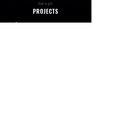
Vad vi gör
PROJECTS
FÖRETAGSEVENT |
JUBILEUM
| KICK-
OFF |
FEST
|
VARUMÄRKESUPPLEVELSE |
KONFERENS
| KONSERT |
SHOWPRODUKTION
| INVIGNING |
FESTIVAL |
GALA
CONTACT
KONTAKTA OSS
PHONE
+46 768 38 62 99
,
INFO@STAGEDREAM.SE
ABOUT US
OM STAGE DREAM
VIKTOR
JOHANSSON, FOUNDER & PRODUCER