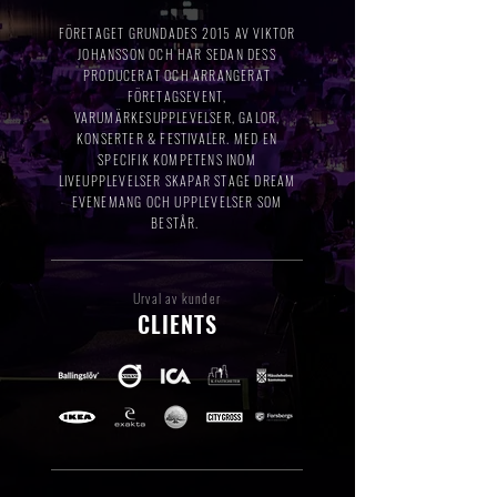
FÖRETAGET GRUNDADES 2015 AV VIKTOR
JOHANSSON OCH HAR SEDAN DESS
PRODUCERAT OCH ARRANGERAT
FÖRETAGSEVENT,
VARUMÄRKESUPPLEVELSER, GALOR,
KONSERTER & FESTIVALER. MED EN
SPECIFIK KOMPETENS INOM
LIVEUPPLEVELSER SKAPAR STAGE DREAM
EVENEMANG OCH UPPLEVELSER SOM
BESTÅR.
Urval av kunder
CLIENTS